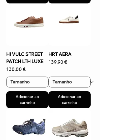
HI VULC STREET
HRT AERA
PATCH LTH LUXE
Preço
139,90 €
Preço
130,00 €
Adicionar ao
Adicionar ao
carrinho
carrinho