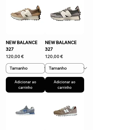
NEW BALANCE
NEW BALANCE
327
327
Preço
Preço
120,00 €
120,00 €
Adicionar ao
Adicionar ao
carrinho
carrinho