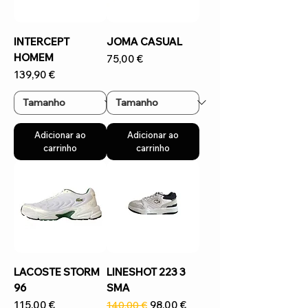
INTERCEPT
JOMA CASUAL
HOMEM
Preço
75,00 €
Preço
139,90 €
Adicionar ao
Adicionar ao
carrinho
carrinho
LACOSTE STORM
LINESHOT 223 3
96
SMA
Preço
Preço normal
Preço promocional
115,00 €
98,00 €
140,00 €