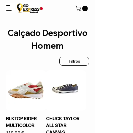
Calçado Desportivo
Homem
Filtros
BLKTOP RIDER
CHUCK TAYLOR
MULTICOLOR
ALL STAR
CANVAS
Preço
110,00 €