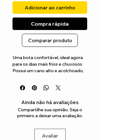
Adicionar ao carrinho
Compra rápida
Comparar produto
Uma bota confortável, ideal agora 
para os dias mais frios e chuvosos 
Possui um cano alto e acolchoado, 
com o logo presente no calcanhar, 
sendo uma sapatilha respirável 
Apenas com atacadores
Ainda não há avaliações
Compartilhe sua opinião. Seja o
primeiro a deixar uma avaliação.
Avaliar