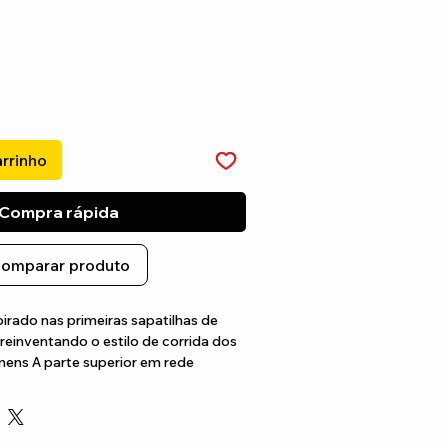
arrinho
Compra rápida
omparar produto
irado nas primeiras sapatilhas de 
reinventando o estilo de corrida dos 
ens A parte superior em rede 
s sofisticados, incluindo crocodilos 