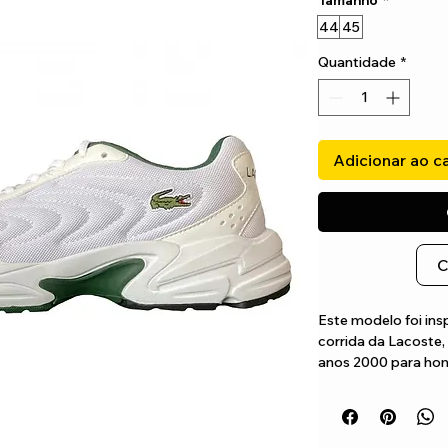
Tamanho
*
44
45
Quantidade
*
Adicionar ao c
C
Este modelo foi insp
corrida da Lacoste, 
anos 2000 para hom
apresenta pormenore
bordados