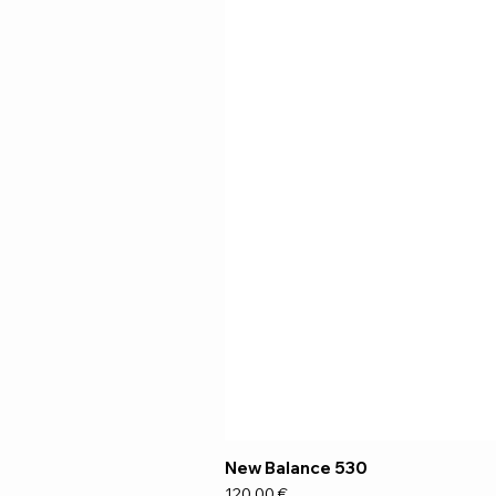
New Balance 530
Preço
120,00 €