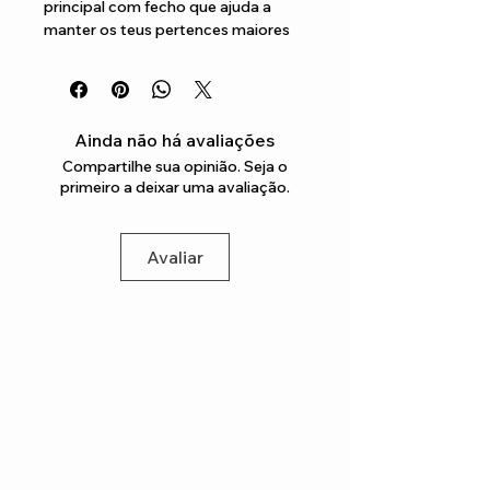
principal com fecho que ajuda a 
manter os teus pertences maiores 
organizados e arrumados em 
segurança e um bolso com fecho 
para acessórios permite guardar 
pequenos objetos em segurança 
Ainda não há avaliações
Tem também uma alça ajustável
Compartilhe sua opinião. Seja o
primeiro a deixar uma avaliação.
Avaliar