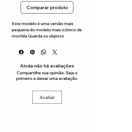
Comparar produto
Este modelo é uma versão mais 
pequena do modelo mais icónico de 
mochila Guarda os objetos 
essenciais no compartimento 
principal compacto e no bolso 
frontal com fecho Possui as costas 
almofadadas confortáveis para que 
Ainda não há avaliações
a possas transportar durante o dia 
Compartilhe sua opinião. Seja o
todo
primeiro a deixar uma avaliação.
Avaliar