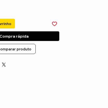
arrinho
Compra rápida
omparar produto