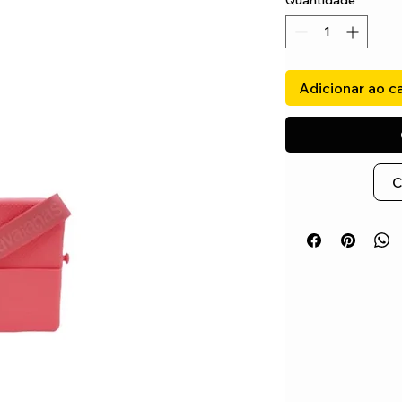
Quantidade
*
Adicionar ao c
C