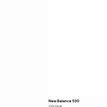
New Balance 530
Preço
120,00 €