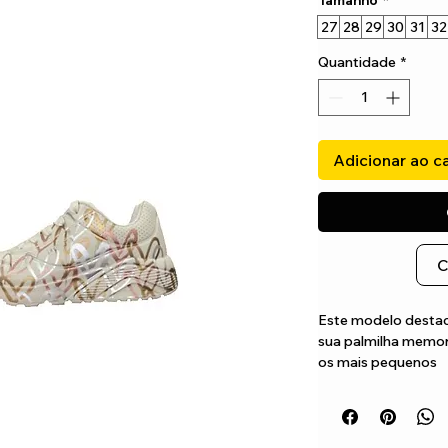
Tamanho
*
27
28
29
30
31
32
Quantidade
*
Adicionar ao c
C
Este modelo destaca
sua palmilha memor
os mais pequenos