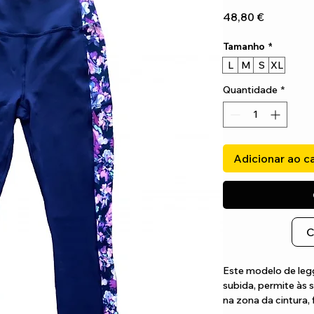
Preço
48,80 €
Tamanho
*
L
M
S
XL
Quantidade
*
Adicionar ao c
C
Este modelo de legg
subida, permite às
na zona da cintura,