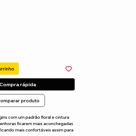
arrinho
Compra rápida
omparar produto
ins com um padrão floral e cintura 
 senhoras ficarem mais aconchegadas 
 ficando mais confortáveis assim para 