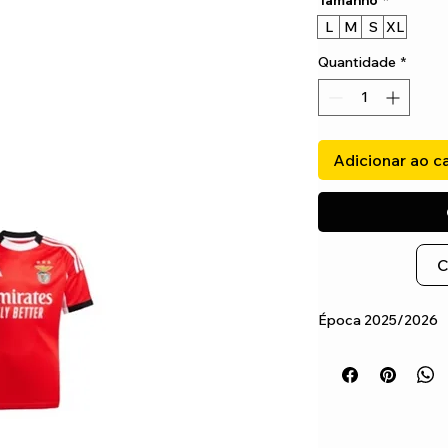
Tamanho
*
L
M
S
XL
Quantidade
*
Adicionar ao c
C
Época 2025/2026