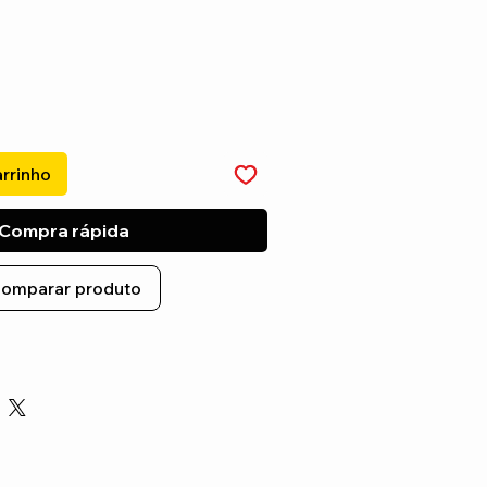
arrinho
Compra rápida
omparar produto