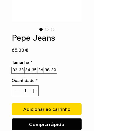
Pepe Jeans
Preço
65,00 €
Tamanho
*
32
33
34
35
36
38
39
Quantidade
*
Adicionar ao carrinho
Compra rápida