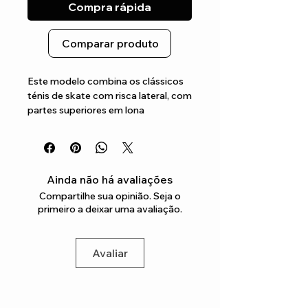
Compra rápida
Comparar produto
Este modelo combina os clássicos 
ténis de skate com risca lateral, com 
partes superiores em lona 
resistentes, biqueiras reforçadas 
para resistir a utilizações 
constantes, rebordos acolchoados 
para apoio e flexibilidade e uma 
Ainda não há avaliações
plataforma com as famosas solas 
Compartilhe sua opinião. Seja o
em borracha waffle
primeiro a deixar uma avaliação.
Avaliar