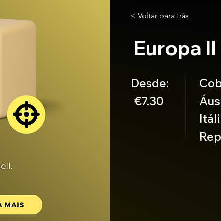
< Voltar para trás
Europa II
Desde:
Cob
€7.30
Áust
Itá
Rep