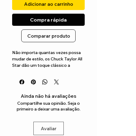
Adicionar ao carrinho
Compra rápida
Comparar produto
Não importa quantas vezes possa 
mudar de estilo, os Chuck Taylor All 
Star dão um toque clássico a 
qualquer modo de vestir, com o 
tecido em lona, um bom 
amortecimento para um melhor 
conforto
Ainda não há avaliações
Compartilhe sua opinião. Seja o
primeiro a deixar uma avaliação.
Avaliar