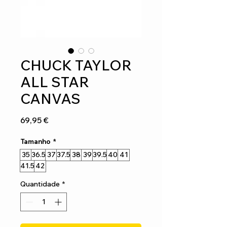
CHUCK TAYLOR
ALL STAR
CANVAS
Preço
69,95 €
Tamanho
*
35
36.5
37
37.5
38
39
39.5
40
41
41.5
42
Quantidade
*