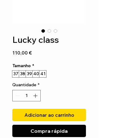
Lucky class
Preço
110,00 €
Tamanho
*
37
38
39
40
41
Quantidade
*
Adicionar ao carrinho
Compra rápida