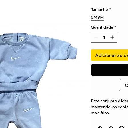
Tamanho
*
6M
9M
Quantidade
*
Adicionar ao c
C
Este conjunto é idea
mantendo-os confort
mais frios