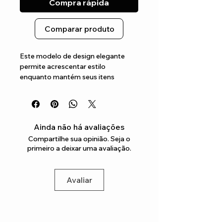
Compra rápida
Comparar produto
Este modelo de design elegante 
permite acrescentar estilo 
enquanto mantém seus itens 
essenciais à mão As alças ajustáveis 
permitem que seja possível ajustar a 
bolsa para o seu tamanho ideal 
enquanto o espaçoso 
Ainda não há avaliações
compartimento principal oferece 
Compartilhe sua opinião. Seja o
amplo espaço para todos os seus 
primeiro a deixar uma avaliação.
itens essenciais
Avaliar