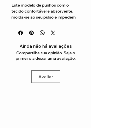
Este modelo de punhos com o 
tecido confortável e absorvente, 
molda-se ao seu pulso e impedem 
que o suor escorra, deixando as 
suas mãos secas, para que possa 
jogar o seu melhor jogo
Ainda não há avaliações
Compartilhe sua opinião. Seja o
primeiro a deixar uma avaliação.
Avaliar