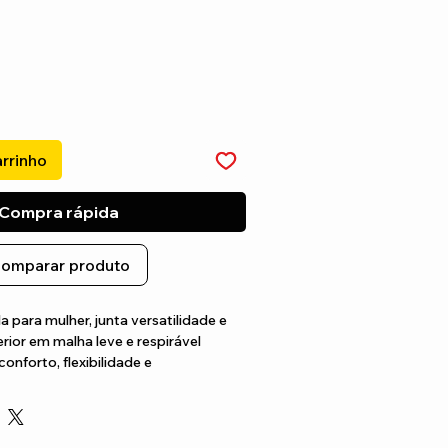
arrinho
Compra rápida
omparar produto
a para mulher, junta versatilidade e 
ior em malha leve e respirável 
onforto, flexibilidade e 
ola de borracha resistente à abrasão