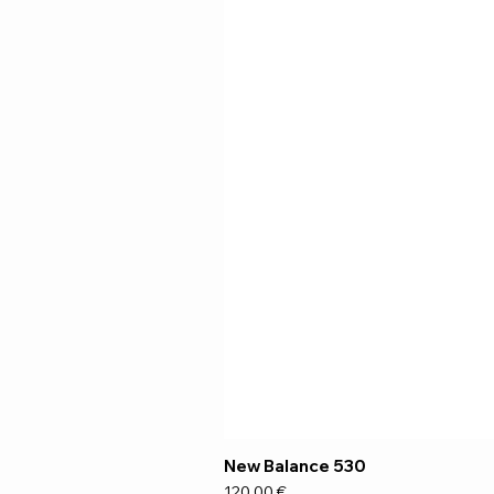
New Balance 530
Preço
120,00 €