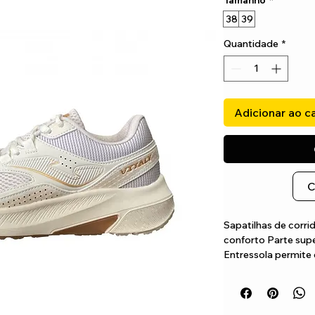
Tamanho
*
38
39
Quantidade
*
Adicionar ao c
C
Sapatilhas de corrid
conforto Parte super
Entressola permite c
amortecimento e a s