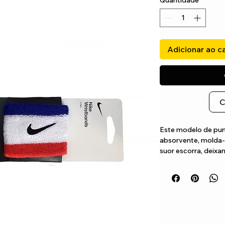
Quantidade
*
Adicionar ao c
C
Este modelo de pun
absorvente, molda-
suor escorra, deixa
possa jogar o seu m